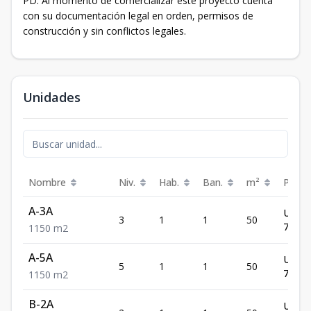
PD: Al momento de comercializar este proyecto cuenta
con su documentación legal en orden, permisos de
construcción y sin conflictos legales.
Unidades
Nombre
Niv.
Hab.
Ban.
m²
Preci
A-3A
US$
3
1
1
50
71,99
1
1
50
m2
A-5A
US$
5
1
1
50
71,99
1
1
50
m2
B-2A
US$