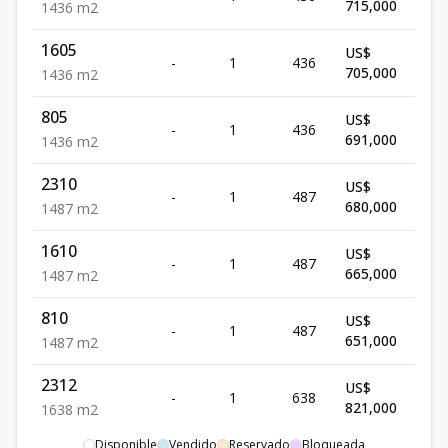
715,000
1
436
m2
1605
US$
-
1
436
Dis
705,000
1
436
m2
805
US$
-
1
436
Dis
691,000
1
436
m2
2310
US$
-
1
487
Dis
680,000
1
487
m2
1610
US$
-
1
487
Dis
665,000
1
487
m2
810
US$
-
1
487
Dis
651,000
1
487
m2
2312
US$
-
1
638
Dis
821,000
1
638
m2
Disponible
Vendido
Reservado
Bloqueada