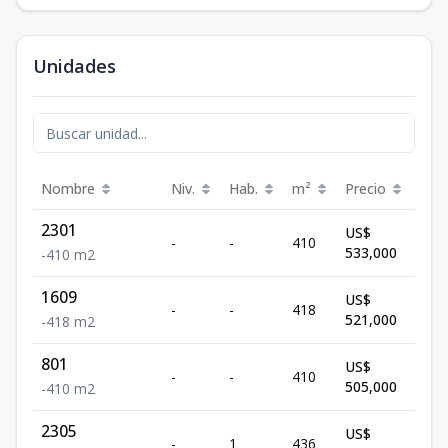
Unidades
Nombre
Niv.
Hab.
m²
Precio
Est
2301
US$
-
-
410
Dis
533,000
-
410
m2
1609
US$
-
-
418
Dis
521,000
-
418
m2
801
US$
-
-
410
Dis
505,000
-
410
m2
2305
US$
-
1
436
Dis