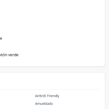
te
otón verde
AirBnB Friendly
Amueblado