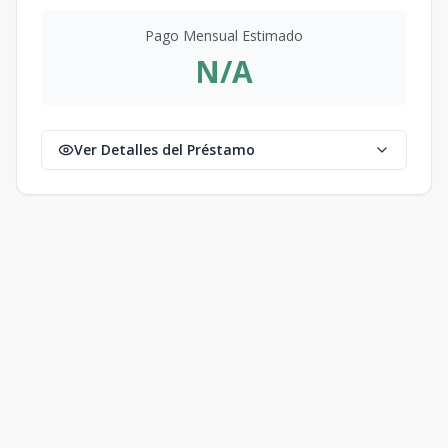
Edificio G
4
1
2
1
134
1
2
1
134
m2
Pago Mensual Estimado
N/A
Edificio G
4
1
2
1
134
1
2
1
134
m2
Edificio A
Ver Detalles del Préstamo
1
1
2
1
124
1
2
1
124
m2