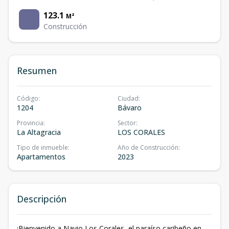
123.1
M²
Construcción
Resumen
Código
:
Ciudad
:
1204
Bávaro
Provincia
:
Sector
:
La Altagracia
LOS CORALES
Tipo de inmueble
:
Año de Construcción
:
Apartamentos
2023
Descripción
¡Bienvenido a Navio Los Corales, el paraíso caribeño en