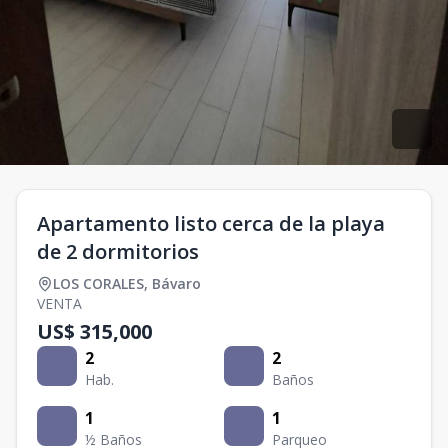
Apartamento listo cerca de la playa
de 2 dormitorios
LOS CORALES
,
Bávaro
VENTA
US$ 315,000
2
2
Hab.
Baños
1
1
½ Baños
Parqueo