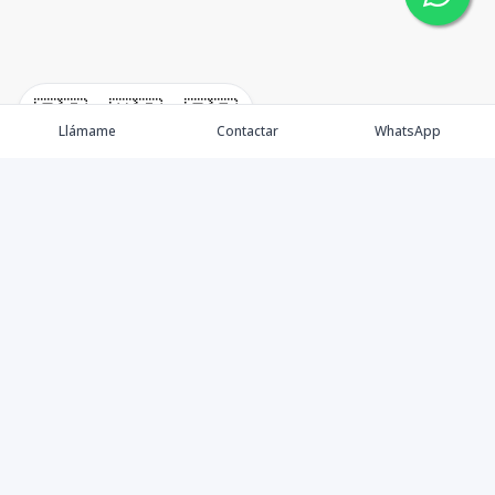
🇪🇸
🇺🇸
🇫🇷
Llámame
Contactar
WhatsApp
Nosotros
Nuestro equipo
Propiedades Depuradas
Blog Legal-inmobiliario
Contáctanos