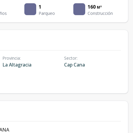
1
160
M²
ños
Parqueo
Construcción
Provincia
:
Sector
:
La Altagracia
Cap Cana
CANA