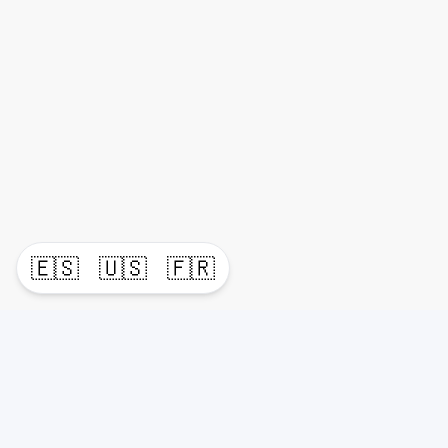
🇪🇸
🇺🇸
🇫🇷