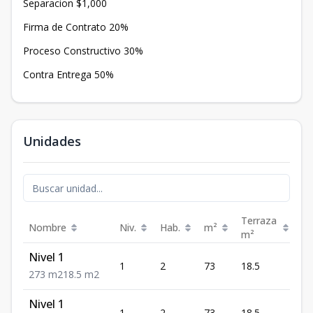
Separacion $1,000
Firma de Contrato 20%
Proceso Constructivo 30%
Contra Entrega 50%
Unidades
Terraza
Nombre
Niv.
Hab.
m²
Pr
m²
Nivel 1
US
1
2
73
18.5
15
2
73
m2
18.5
m2
Nivel 1
US
1
2
73
18.5