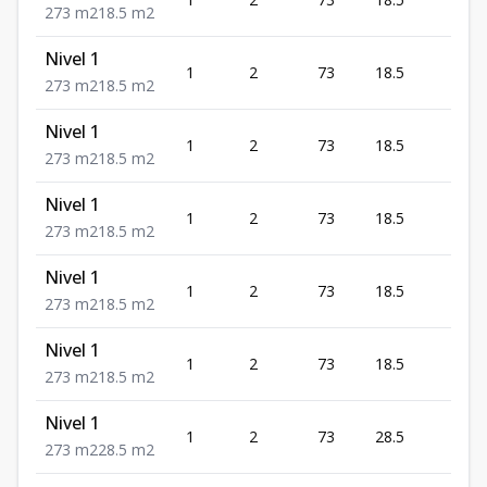
15
2
73
m2
18.5
m2
Nivel 1
US
1
2
73
18.5
15
2
73
m2
18.5
m2
Nivel 1
US
1
2
73
18.5
15
2
73
m2
18.5
m2
Nivel 1
US
1
2
73
18.5
15
2
73
m2
18.5
m2
Nivel 1
US
1
2
73
18.5
15
2
73
m2
18.5
m2
Nivel 1
US
1
2
73
18.5
15
2
73
m2
18.5
m2
Nivel 1
US
1
2
73
28.5
16
2
73
m2
28.5
m2