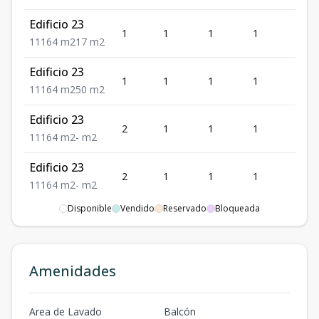
Edificio 23
1
1
1
1
1
1
1
1
64
m2
17
m2
Edificio 23
1
1
1
1
1
1
1
1
64
m2
50
m2
Edificio 23
2
1
1
1
1
1
1
1
64
m2
-
m2
Edificio 23
2
1
1
1
1
1
1
1
64
m2
-
m2
Disponible
Vendido
Reservado
Bloqueada
Edificio 23
2
1
1
1
1
1
1
1
64
m2
-
m2
Edificio 23
Amenidades
3
1
1
1
1
1
1
1
64
m2
-
m2
Edificio 23
Area de Lavado
Balcón