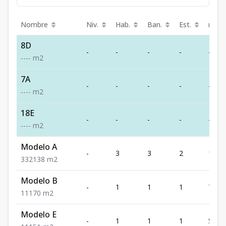
Nombre
Niv.
Hab.
Ban.
Est.
m²
8D
-
-
-
-
-
-
-
-
-
m2
7A
-
-
-
-
-
-
-
-
-
m2
18E
-
-
-
-
-
-
-
-
-
m2
Modelo A
-
3
3
2
138
3
3
2
138
m2
Modelo B
-
1
1
1
70
1
1
1
70
m2
Modelo E
-
1
1
1
51