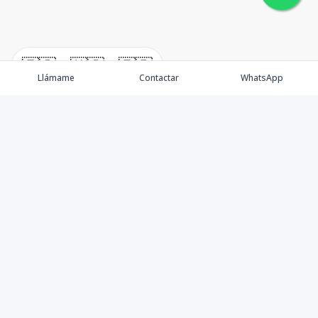
🇪🇸
🇺🇸
🇫🇷
Llámame
Contactar
WhatsApp
Nosotros
Nuestro equipo
Propiedades Depuradas
Blog Legal-inmobiliario
Contáctanos