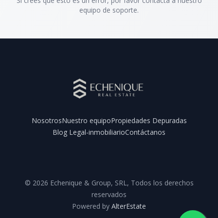
Si crees que esto es un error, por favor contacta a nuestro
equipo de soporte.
Nosotros
Nuestro equipo
Propiedades Depuradas
Blog Legal-inmobiliario
Contáctanos
Facebook
Instagram
YouTube
©
2026
Echenique & Group, SRL
,
Todos los derechos
reservados
Powered by
AlterEstate